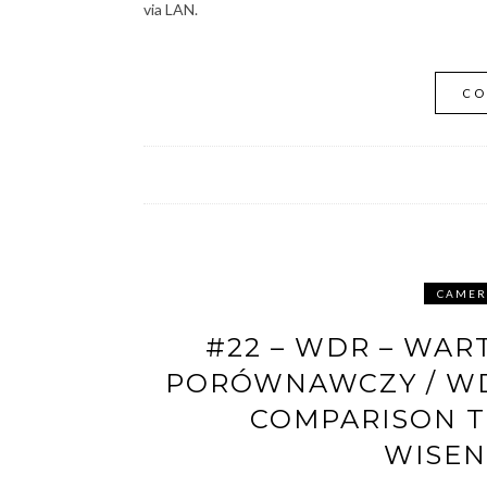
via LAN.
CO
CAMER
#22 – WDR – WAR
PORÓWNAWCZY / WD
COMPARISON T
WISEN