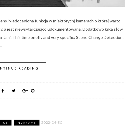
eny. Niedoceniona funkcja w (niektórych) kamerach o której warto
rty, a jest niewsytarczająco udokumentowana. Dodatkowo kilka słów
eniami. This time briefly and very specific: Scene Change Detection.
…
NTINUE READING
2022-06-30
IOT
NVR/VMS