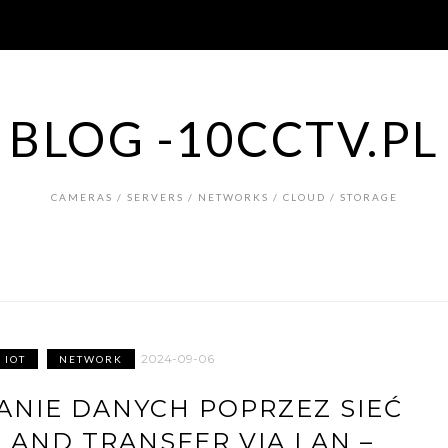
BLOG -10CCTV.PL
CAMERAS / SERVERS / NETWORKS / CLOUD / STORAGE
2024-09-06
IOT
NETWORK
ŁANIE DANYCH POPRZEZ SIEĆ
S AND TRANSFER VIA LAN –