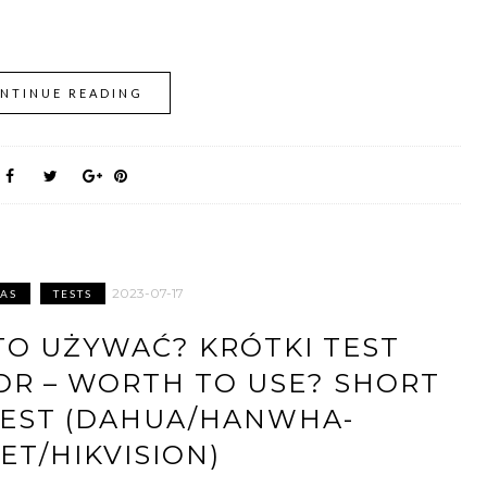
NTINUE READING
2023-07-17
AS
TESTS
TO UŻYWAĆ? KRÓTKI TEST
R – WORTH TO USE? SHORT
EST (DAHUA/HANWHA-
ET/HIKVISION)