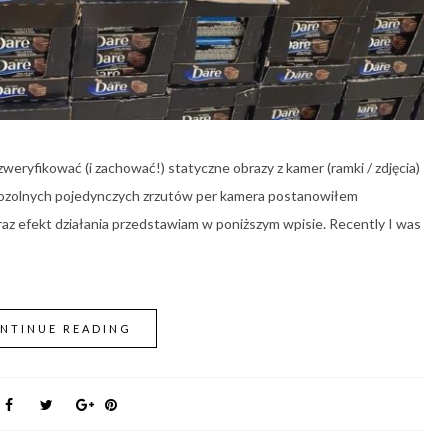
weryfikować (i zachować!) statyczne obrazy z kamer (ramki / zdjęcia)
ozolnych pojedynczych zrzutów per kamera postanowiłem
raz efekt działania przedstawiam w poniższym wpisie. Recently I was
NTINUE READING