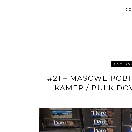
CO
CAMERA
#21 – MASOWE POBI
KAMER / BULK D