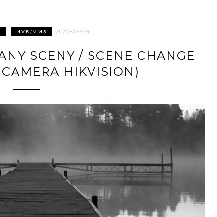
2022-09-24
S
NVR/VMS
IANY SCENY / SCENE CHANGE
(CAMERA HIKVISION)