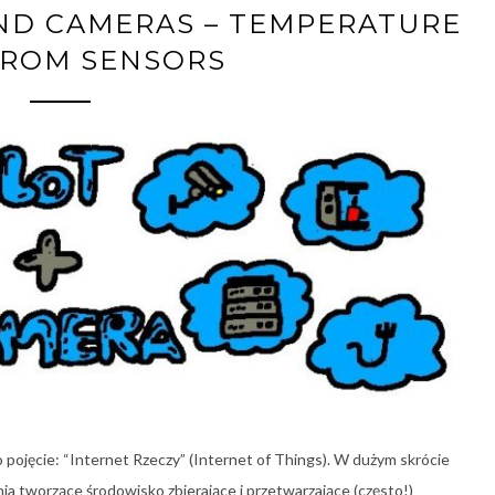
AND CAMERAS – TEMPERATURE
FROM SENSORS
 pojęcie: “Internet Rzeczy” (Internet of Things). W dużym skrócie
enia tworzące środowisko zbierające i przetwarzające (często!)