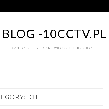
BLOG -10CCTV.PL
CAMERAS / SERVERS / NETWORKS / CLOUD / STORAGE
TEGORY:
IOT