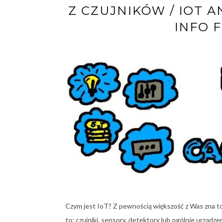
Z CZUJNIKÓW / IOT 
INFO 
Czym jest IoT? Z pewnością większość z Was zna to
to: czujniki, sensory, detektory lub ogólnie urządz