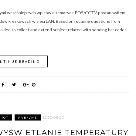
zącymi wcześniejszych wpisów o tematyce POS/CCTV postanowiłem
kodów kreskowych w sieci LAN. Based on recuring questions from
ided to collect and extend subject related with sending bar codes
NTINUE READING
2022-06-30
IOT
NVR/VMS
– WYŚWIETLANIE TEMPERATURY