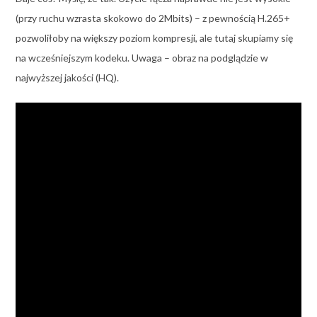
(przy ruchu wzrasta skokowo do 2Mbits) – z pewnością H.265+
pozwoliłoby na większy poziom kompresji, ale tutaj skupiamy się
na wcześniejszym kodeku. Uwaga – obraz na podglądzie w
najwyższej jakości (HQ).