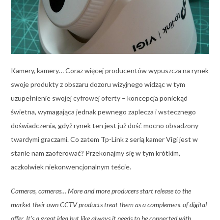
Kamery, kamery… Coraz więcej producentów wypuszcza na rynek
swoje produkty z obszaru dozoru wizyjnego widząc w tym
uzupełnienie swojej cyfrowej oferty – koncepcja poniekąd
świetna, wymagająca jednak pewnego zaplecza i wstecznego
doświadczenia, gdyż rynek ten jest już dość mocno obsadzony
twardymi graczami. Co zatem Tp-Link z serią kamer Vigi jest w
stanie nam zaoferować? Przekonajmy się w tym krótkim,
aczkolwiek niekonwencjonalnym teście.
Cameras, cameras… More and more producers start release to the
market their own CCTV products treat them as a complement of digital
offer. It’s a great idea but like always it needs to be connected with