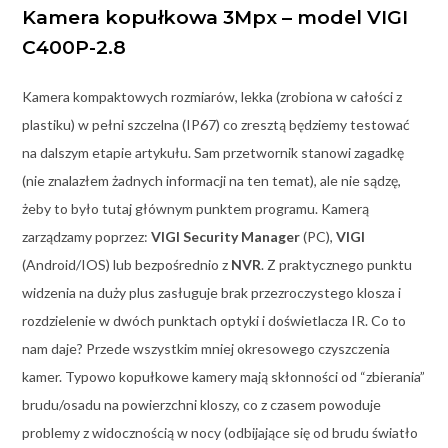
Kamera kopułkowa 3Mpx – model
VIGI
C400P-2.8
Kamera kompaktowych rozmiarów, lekka (zrobiona w całości z
plastiku) w pełni szczelna (IP67) co zresztą będziemy testować
na dalszym etapie artykułu. Sam przetwornik stanowi zagadkę
(nie znalazłem żadnych informacji na ten temat), ale nie sądzę,
żeby to było tutaj głównym punktem programu. Kamerą
zarządzamy poprzez:
VIGI Security Manager
(PC),
VIGI
(Android/IOS) lub bezpośrednio z
NVR
. Z praktycznego punktu
widzenia na duży plus zasługuje brak przezroczystego klosza i
rozdzielenie w dwóch punktach optyki i doświetlacza IR. Co to
nam daje? Przede wszystkim mniej okresowego czyszczenia
kamer. Typowo kopułkowe kamery mają skłonności od “zbierania”
brudu/osadu na powierzchni kloszy, co z czasem powoduje
problemy z widocznością w nocy (odbijające się od brudu światło