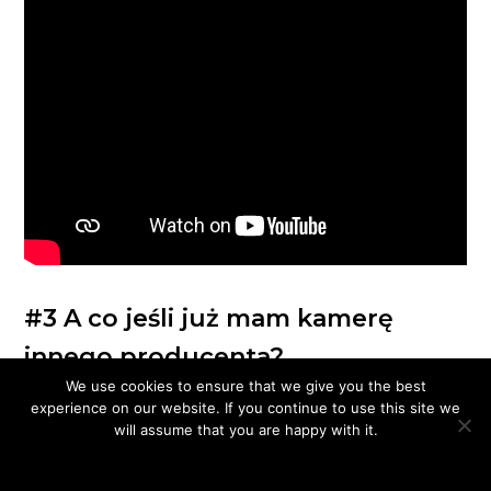
#3 A co jeśli już mam kamerę
innego producenta?
We use cookies to ensure that we give you the best
experience on our website. If you continue to use this site we
Oooo… świetne pytanie. Naturalnie można ją dodać i to w dwojaki
will assume that you are happy with it.
sposób:
Ok