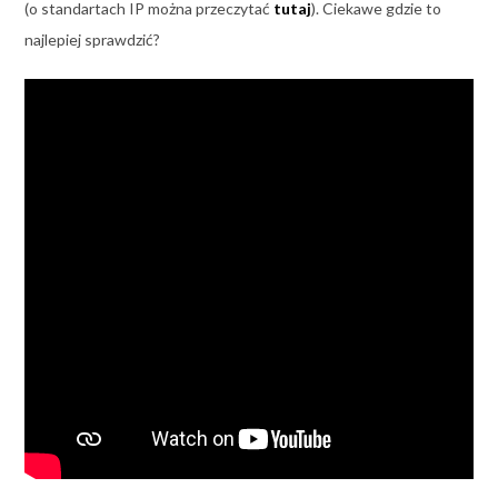
(o standartach IP można przeczytać
tutaj
). Ciekawe gdzie to
najlepiej sprawdzić?