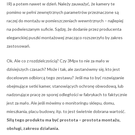
IR) a potem nawet w dzień. Należy zauważyć, że kamery te
pomimo w pełni zewnętrznych parametrów przeznaczone są
raczej do montażu w pomieszczeniach wewntrznych – najlepiej
na podwieszanym suficie. Sądzę, że dodanie przez producenta
eleganckiej puszki montażowej znacząco rozszerzyło by zakres
zastosowań.
Ok. Ale co z rozdzielczością? Czy 3Mpx to nie za mało w
dzisiejszych czasach? Może i tak, ale zastanówmy się, kto jest
docelowym odbiorcą tego zestawu? Jeśli ma to być rozwiązanie
obejmujące setki kamer, stanowiących ochronę obwodową, lub
nadzorujące pracę ze sporej odległości w fabrykach to faktycznie
jest za mało. Ale jeśli mówimy o monitoringu sklepu, domu,
mieszkania, placu budowy, itp. to jest świetnie dobrana wartość.
Siłą tego produktu ma być prostota – prostota montażu,
obsługi, zakresu działania.