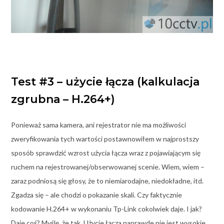
Test #3 – użycie łącza (kalkulacja
zgrubna – H.264+)
Ponieważ sama kamera, ani rejestrator nie ma możliwości
zweryfikowania tych wartości postawnowiłem w najprostszy
sposób sprawdzić wzrost użycia łącza wraz z pojawiającym się
ruchem na rejestrowanej/obserwowanej scenie. Wiem, wiem –
zaraz podniosą się głosy, że to niemiarodajne, niedokładne, itd.
Zgadza się – ale chodzi o pokazanie skali. Czy faktycznie
kodowanie H.264+ w wykonaniu Tp-Link cokolwiek daje. I jak?
Daje coś? Myślę, że tak. Użycie łącza naprawde nie jest wysokie