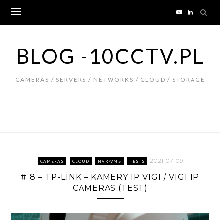
Skip
to
content
BLOG -10CCTV.PL
CAMERAS / SERVERS / NETWORKS / CLOUD / STORAGE
2021-07-09
CAMERAS
CLOUD
NVR/VMS
TESTS
#18 – TP-LINK – KAMERY IP VIGI / VIGI IP
CAMERAS (TEST)