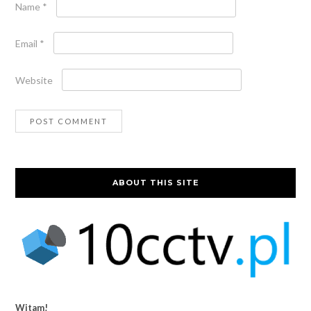
Name
*
Email
*
Website
ABOUT THIS SITE
Witam!