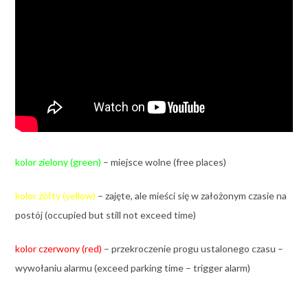
kolor zielony (green)
– miejsce wolne (free places)
kolor żółty
(yellow)
– zajęte, ale mieści się w założonym czasie na
postój (occupied but still not exceed time)
kolor czerwony (red)
– przekroczenie progu ustalonego czasu –
wywołaniu alarmu (exceed parking time – trigger alarm)