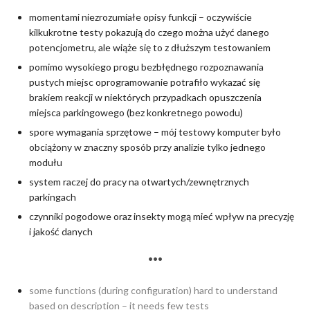
momentami niezrozumiałe opisy funkcji – oczywiście
kilkukrotne testy pokazują do czego można użyć danego
potencjometru, ale wiąże się to z dłuższym testowaniem
pomimo wysokiego progu bezbłędnego rozpoznawania
pustych miejsc oprogramowanie potrafiło wykazać się
brakiem reakcji w niektórych przypadkach opuszczenia
miejsca parkingowego (bez konkretnego powodu)
spore wymagania sprzętowe – mój testowy komputer było
obciążony w znaczny sposób przy analizie tylko jednego
modułu
system raczej do pracy na otwartych/zewnętrznych
parkingach
czynniki pogodowe oraz insekty mogą mieć wpływ na precyzję
i jakość danych
•••
some functions (during configuration) hard to understand
based on description – it needs few tests