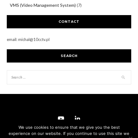
VMS (Video Management System)
(7)
CONTACT
email: michal@10cctv.pl
SEARCH
We use cookies to ensure that we give you the best
experience on our website. If you continue to use this site we
© 2026 Blog -10cctv.pl
–
Black Theme by
ZThemes Studio