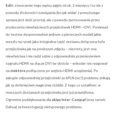
Edit:
stworzenie tego wpisu zajęło mi ok. 2 miesięcy i to nie z
powodu złożoności rozwiązania (bo jak widać z powyższego
sprawa jest dość prosta), ale z powodu zastosowania przez
producenta niewłaściwych przejściówek HDMI->DVI. Ponieważ
do testów dysponowałem jednym z pierwszych modeli jakie
weszły na rynek jako integralna część zestawu dołączona była
przejściówka jak na poniższym zdjęciu – niestety, jest ona
niewłaściwa i nie radzi sobie z odpowiednim przeniesieniem
sygnału HDMI na złącze DVI (w skrócie – enkoder nie reagował
na
niektóre
podłączone po wejściu HDMI urządzenia). Po
zakupie odpowiedniej przejściówki za 6PLN (sic!) problemy znikają
jak za dotknięciem magicznej różdżki. Z tego co ustaliłem: w
nowszych dostawach przejściówka jest już prawidłowa.
Ogromne podziękowania dla
ekipy Inter-Comp.pl
(oraz serwis
Dahua) za inwestygację nietypowego problemu.