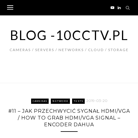
Skip
to
content
BLOG -10CCTV.PL
CAMERAS / SERVERS / NETWORKS / CLOUD / STORAGE
2019-03-20
CAMERAS
NETWORK
TESTS
#11 – JAK PRZECHWYCIĆ SYGNAŁ HDMI/VGA
/ HOW TO GRAB HDMI/VGA SIGNAL –
ENCODER DAHUA