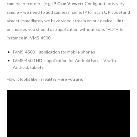
cameras/recorders (e.g.
IP Cam Viewer
). Configuration is very
simple – we need to add cameras name, IP (or scan QR code) and
almost immediately we have video stream on our device.
Hint
:
on mobiles you should use application without sufix “HD” – for
instance in IVMS-4500:
IVMS-4500 – application for mobile phones
IVMS-4500
HD
– application for Android Box, TV with
Android, tablets
How it looks like in reality? Here you are: