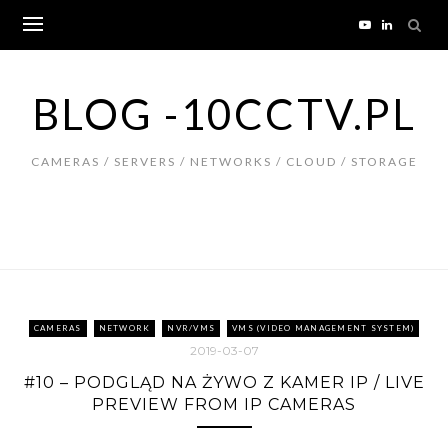
Skip
to
content
BLOG -10CCTV.PL
CAMERAS / SERVERS / NETWORKS / CLOUD / STORAGE
CAMERAS
NETWORK
NVR/VMS
VMS (VIDEO MANAGEMENT SYSTEM)
2019-03-07
#10 – PODGLĄD NA ŻYWO Z KAMER IP / LIVE
PREVIEW FROM IP CAMERAS