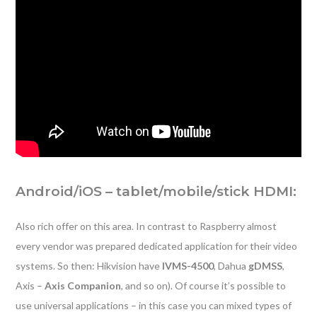
Android/iOS – tablet/mobile/stick HDMI:
Also rich offer on this area. In contrast to Raspberry almost
every vendor was prepared dedicated application for their video
systems. So then: Hikvision have
IVMS-4500
, Dahua
gDMSS
,
Axis –
Axis Companion
, and so on). Of course it’s possible to
use universal applications – in this case you can mixed types of