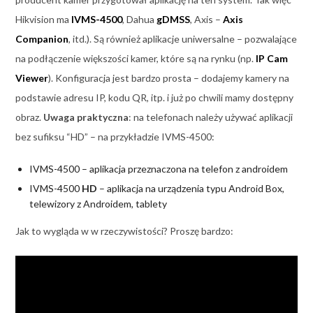
Hikvision ma
IVMS-4500
, Dahua
gDMSS
, Axis –
Axis
Companion
, itd.). Są również aplikacje uniwersalne – pozwalające
na podłączenie większości kamer, które są na rynku (np.
IP Cam
Viewer
). Konfiguracja jest bardzo prosta – dodajemy kamery na
podstawie adresu IP, kodu QR, itp. i już po chwili mamy dostępny
obraz.
Uwaga praktyczna
: na telefonach należy używać aplikacji
bez sufiksu “HD” – na przykładzie IVMS-4500:
IVMS-4500 – aplikacja przeznaczona na telefon z androidem
IVMS-4500
HD
– aplikacja na urządzenia typu Android Box,
telewizory z Androidem, tablety
Jak to wygląda w w rzeczywistości? Proszę bardzo: