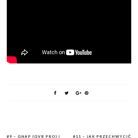
#9 – QNAP (QVR PRO) I
#11 – JAK PRZECHWYCIĆ